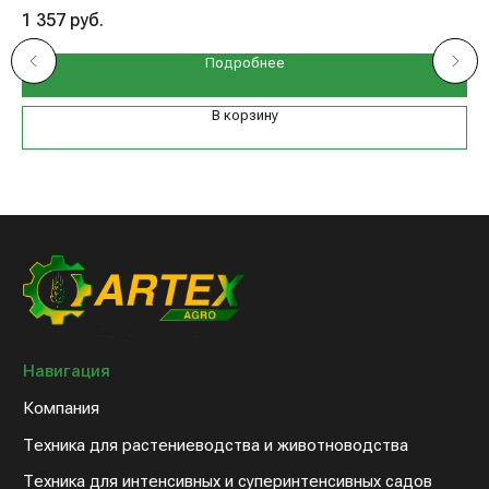
1 357
руб.
5 
Подробнее
В корзину
Навигация
Компания
Техника для растениеводства и животноводства
Техника для интенсивных и суперинтенсивных садов
Запасные части к технике
Дилерам
Клиентам
Новости компании
Оплата и доставка
Контакты
8 (800) 234-31-54
sales@artex-agro.com