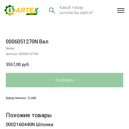
Какой товар
хотели бы найти?
0006051270N Вал
Temtar
Артикул:
0006051270N
3557,00
руб.
В корзину
Бренд техники: CLAAS
Похожие товары
0002160440N Шпонка
00