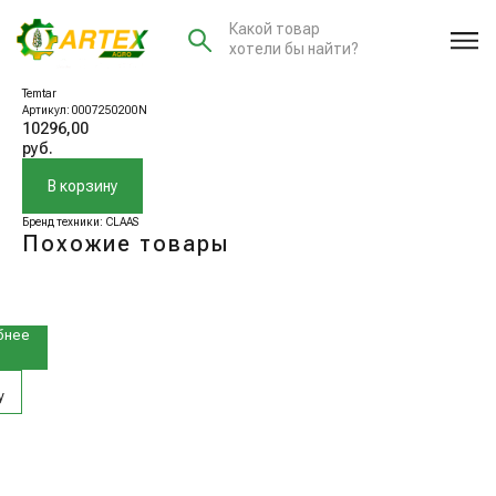
Какой товар
хотели бы найти?
0007250200N Колпачок
Temtar
Артикул:
0007250200N
10296,00
руб.
В корзину
Бренд техники: CLAAS
Похожие товары
4
учьевой
бнее
у
7920N
ой