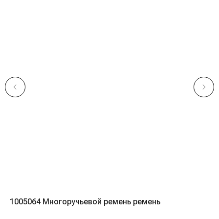
Навигация
1005064 Многоручьевой ремень ремень
10
Компания