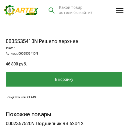
Какой товар
хотели бы найти?
0005535410N Решето верхнее
Temtar
Артикул:
0005535410N
46 800
руб.
В корзину
Бренд техники: CLAAS
Похожие товары
0002367520N Подшипник RS 6204 2
00