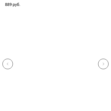
889
руб.
16
Навигация
Компания