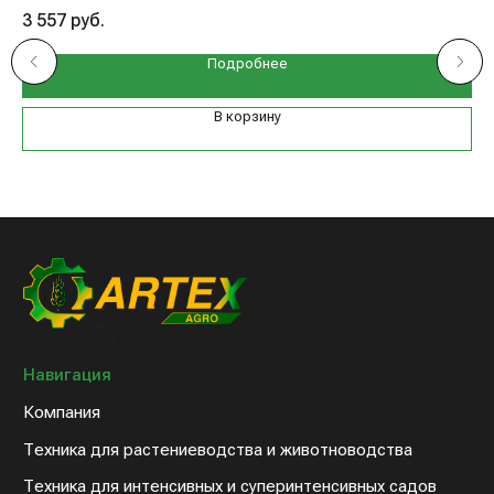
3 557
руб.
2 
Подробнее
В корзину
Навигация
Компания
Техника для растениеводства и животноводства
Техника для интенсивных и суперинтенсивных садов
Запасные части к технике
Дилерам
Клиентам
Новости компании
Оплата и доставка
Контакты
8 (800) 234-31-54
sales@artex-agro.com