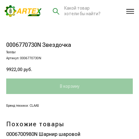
Какой товар
хотели бы найти?
0006770730N Звездочка
Temtar
Артикул:
0006770730N
9922,00
руб.
В корзину
Бренд техники: CLAAS
Похожие товары
0006700980N Шарнир шаровой
00