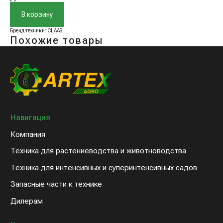
В корзину
Навигация
Бренд техники: CLAAS
Компания
Похожие товары
Техника для растениеводства и животноводства
Техника для интенсивных и суперинтенсивных садов
Запасные части к технике
Дилерам
Клиентам
Новости компании
Оплата и доставка
Контакты
8 (800) 234-31-54
sales@artex-agro.com