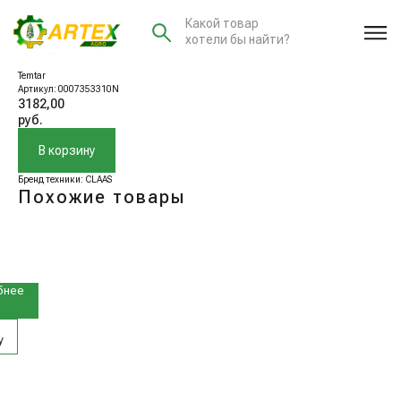
Какой товар
хотели бы найти?
0007353310N Вал
Temtar
Артикул:
0007353310N
3182,00
руб.
В корзину
Бренд техники: CLAAS
Похожие товары
6600N
бнее
у
5410N