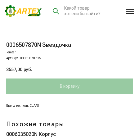
Какой товар
хотели бы найти?
0006507870N Звездочка
Temtar
Артикул:
0006507870N
3557,00
руб.
В корзину
Бренд техники: CLAAS
Похожие товары
0006035020N Корпус
00