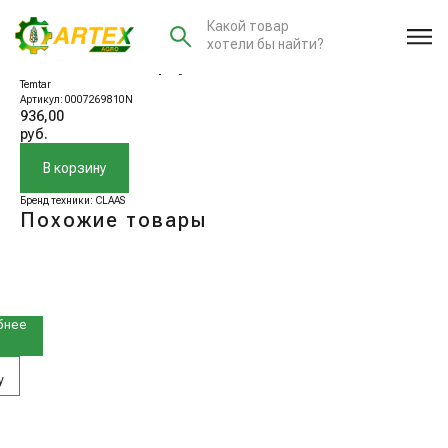
Какой товар
хотели бы найти?
0007269810N Корпус
Temtar
Артикул:
0007269810N
936,00
руб.
В корзину
Бренд техники: CLAAS
Похожие товары
8170N
бнее
у
3660N