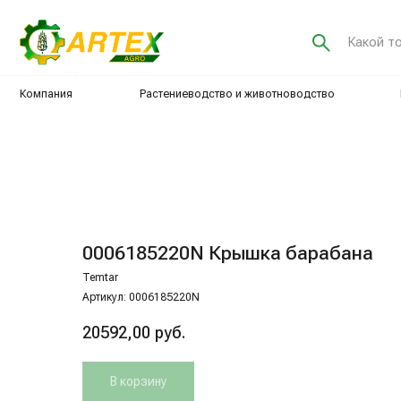
Какой товар хот
Компания
Растениеводство и животноводство
Интенсив
0006185220N Крышка барабана
Temtar
Артикул:
0006185220N
20592,00
руб.
В корзину