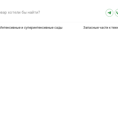
8 (800) 2
ели бы найти?
sales@artex-
ные и суперинтенсивные сады
Запасные части к технике