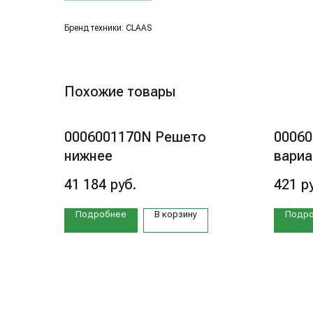
Бренд техники: CLAAS
Похожие товары
0006001170N Решето
0006
нижнее
вариа
41 184
руб.
421
р
Подробнее
В корзину
Подр