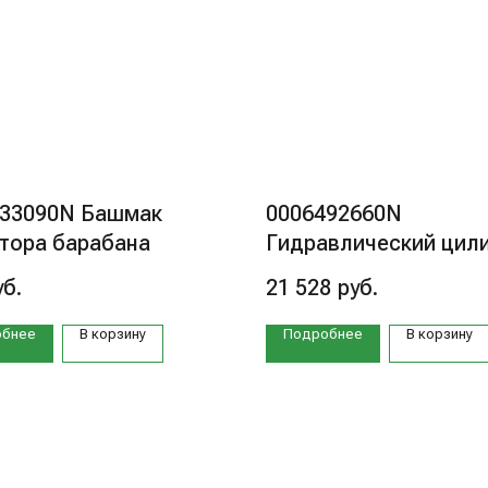
033090N Башмак
0006492660N
тора барабана
Гидравлический цил
уб.
21 528
руб.
обнее
В корзину
Подробнее
В корзину