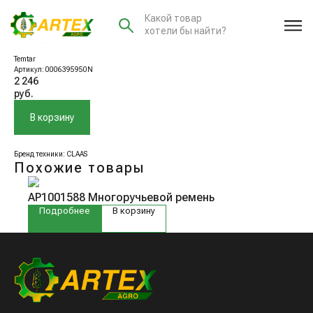
Какой товар
хотели бы найти?
0006395950N Звездочка
Temtar
Артикул:
0006395950N
2 246
руб.
В корзину
Бренд техники: CLAAS
Похожие товары
AP1001588 Многоручьевой ремень
Подробнее
В корзину
Навигация
Компания
Техника для растениеводства и животноводства
Техника для интенсивных и суперинтенсивных садов
Запасные части к технике