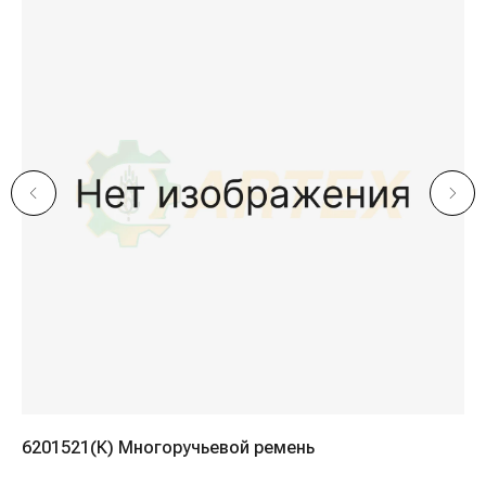
6 
Навигация
6201521(К) Многоручьевой ремень
Компания