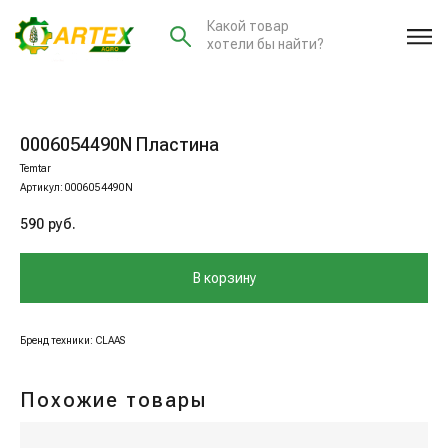
Какой товар
хотели бы найти?
0006054490N Пластина
Temtar
Артикул:
0006054490N
590
руб.
В корзину
Бренд техники: CLAAS
Похожие товары
00