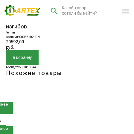
Какой товар
хотели бы найти?
0006840210N Коленчатый Вал соломотряса 5
изгибов
Temtar
Артикул:
0006840210N
20592,00
руб.
В корзину
Бренд техники: CLAAS
Похожие товары
5510N
атый
тряса
7490N
бнее
в
у
5720N
бнее