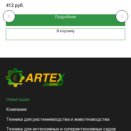
412
руб.
1 
Подробнее
В корзину
Навигация
Компания
Техника для растениеводства и животноводства
Техника для интенсивных и суперинтенсивных садов
Запасные части к технике
Дилерам
Клиентам
Новости компании
Оплата и доставка
Контакты
8 (800) 234-31-54
sales@artex-agro.com