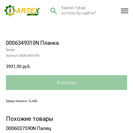
Какой товар
хотели бы найти?
0006349310N Планка
Temtar
Артикул:
0006349310N
3931,00
руб.
В корзину
Бренд техники: CLAAS
Похожие товары
0006037590N Палец
00