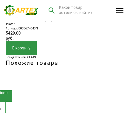
Какой товар
хотели бы найти?
0006674040N Корпус подшипника
Temtar
Артикул:
0006674040N
5429,00
руб.
В корзину
Бренд техники: CLAAS
Похожие товары
0220N
к
бнее
у