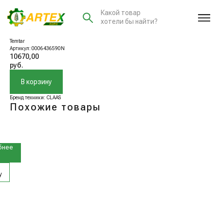
Какой товар
хотели бы найти?
0006436590N Подшипник
Temtar
Артикул:
0006436590N
10670,00
руб.
В корзину
Бренд техники: CLAAS
Похожие товары
(А)
ой
бнее
у
1990N
чка