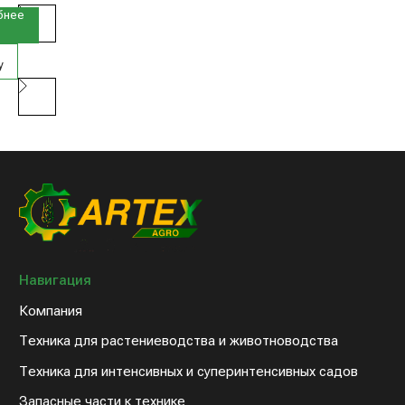
Техника для растениеводства и животноводства
бнее
Техника для интенсивных и суперинтенсивных садов
Запасные части к технике
у
Дилерам
Клиентам
Новости компании
Оплата и доставка
Контакты
8 (800) 234-31-54
sales@artex-agro.com
© 2022 Артэкс-Агро
Политика конфедициальности