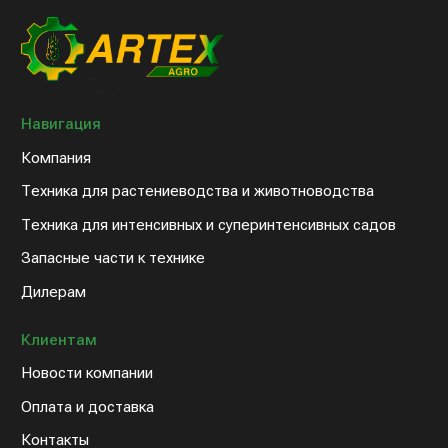
sales@artex-agro.com
© 2022 Артэкс-Агро
Политика конфедициальности