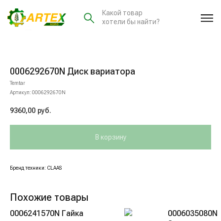
Какой товар
хотели бы найти?
0006292670N Диск вариатора
Temtar
Артикул:
0006292670N
9360,00
руб.
В корзину
Бренд техники: CLAAS
Похожие товары
0006241570N Гайка
0006035080N