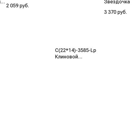
ия
Звездочка
2 059
руб.
3 370
руб.
C(22*14)-3585-Lp
Клиновой
приводной ремень