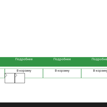
Навигация
Компания
Техника для растениеводства и животноводства
Техника для интенсивных и суперинтенсивных садов
Подробнее
Подробнее
Подробн
Запасные части к технике
Дилерам
В корзину
В корзину
В корзин
Клиентам
Новости компании
Оплата и доставка
Контакты
8 (800) 234-31-54