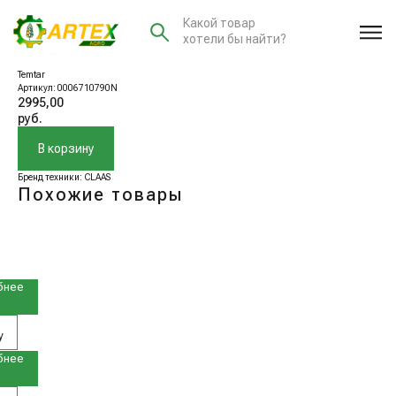
Какой товар
хотели бы найти?
0006710790N Шайба
Temtar
Артикул:
0006710790N
2995,00
руб.
В корзину
Бренд техники: CLAAS
Похожие товары
3100N
ор
6700N
бнее
ник
у
4460N
бнее