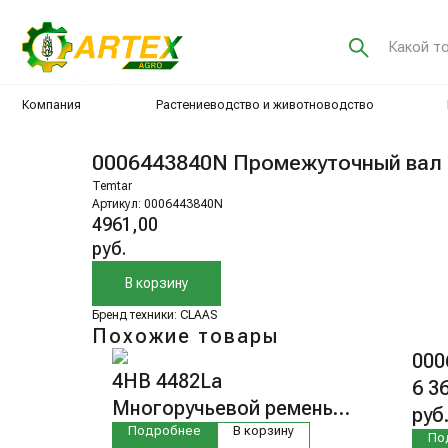
Какой товар хот
Компания
Растениеводство и животноводство
Интенсив
0006443840N Промежуточный вал
Temtar
Артикул:
0006443840N
4961,00
руб.
В корзину
Бренд техники: CLAAS
Похожие товары
000
4HB 4482La
6 3
Многоручьевой ремень
руб
ремень
Подробнее
В корзину
По