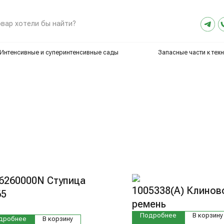
8 (800) 2
ели бы найти?
sales@artex-
ные и суперинтенсивные сады
Запасные части к технике
6260000N Ступица
1005338(А) Клинов
65
ремень
.
Подробнее
В корзину
дробнее
В корзину