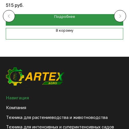
515
руб.
41
Подробнее
В корзину
Навигация
Компания
Техника для растениеводства и животноводства
Техника для интенсивных и суперинтенсивных садов
Запасные части к технике
Дилерам
Клиентам
Новости компании
Оплата и доставка
Контакты
8 (800) 234-31-54
sales@artex-agro.com