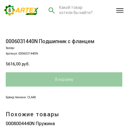
Какой товар
хотели бы найти?
0006031440N Подшипник с фланцем
Temtar
Артикул:
0006031440N
5616,00
руб.
В корзину
Бренд техники: CLAAS
Похожие товары
0008004440N Пружина
00