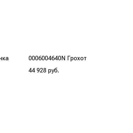
чка
0006004640N Грохот
44 928
руб.