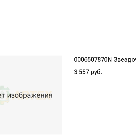
0006507870N Звездо
3 557
руб.