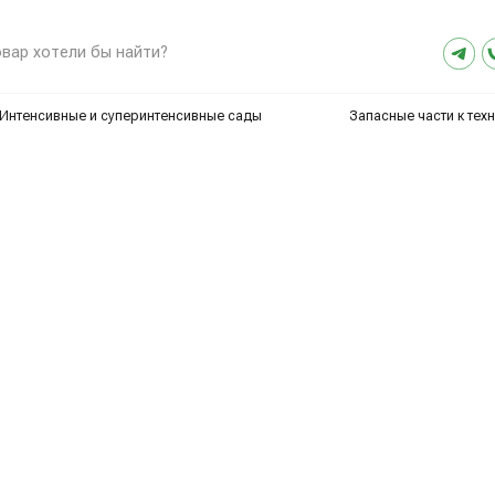
8 (800) 2
ели бы найти?
sales@artex-
ные и суперинтенсивные сады
Запасные части к технике