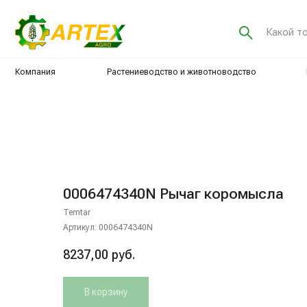
Какой товар хот
Компания
Растениеводство и животноводство
Интенсив
0006474340N Рычаг коромысла
Temtar
Артикул:
0006474340N
8237,00
руб.
В корзину