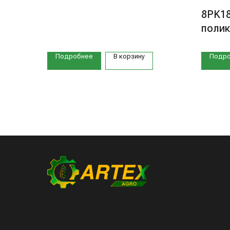
8PK18
поли
Подробнее
В корзину
Подр